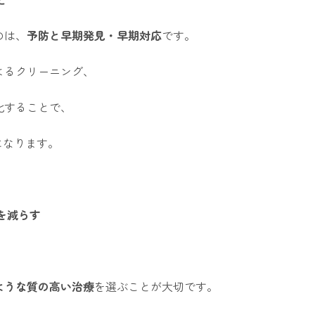
のは、
予防と早期発見・早期対応
です。
よるクリーニング、
化することで、
になります。
を減らす
ような質の高い治療
を選ぶことが大切です。